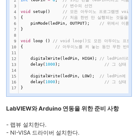
2
// 변수의 선언
3
void
 setup()     
// 모든 아두이노 프로그램엔 void s
4
{                
// 처음 한번 만 실행되는 것들을 담
5
    pinMode(ledPin, OUTPUT);    
// 위에서 이름 지어
6
}            
7
8
void
 loop () 
// void loop()도 모든 아두이노 프
9
{             
// 아두이노를 켜 놓는 동안 무한 반복할
10
11
    digitalWrite(ledPin, HIGH); 
// ledPin이라
12
    delay(
1000
);                  
// 그 상태 그대
13
14
    digitalWrite(ledPin, LOW);  
// ledPin에 전
15
    delay(
1000
);                  
// 그 상태 그대
16
}
17
LabVIEW와 Arduino 연동을 위한 준비 사항
- 랩뷰 설치한다.
- NI-VISA 드라이버 설치한다.