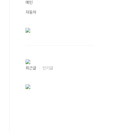
메인
자동차
최근글
인기글