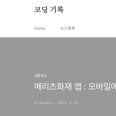
본문 바로가기
코딩 기록
Home
뉴스톡톡
생활정보
메리츠화재 앱 : 모바일
by vicddory
2020. 5. 25.