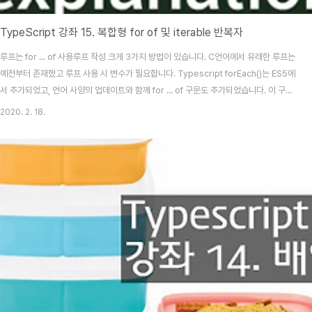
TypeScript 강좌 15. 복합형 for of 및 iterable 반복자
루프는 for ... of 사용루프 작성 크게 3가지 방법이 있습니다. C언어에서 유래한 루프는
예전부터 존재했고 루프 사용 시 변수가 필요합니다. Typescript forEach()는 ES5에
서 추가되었고, 언어 사양의 업데이트와 함께 for ... of 구문도 추가되었습니다. 이 구문
은 Array, Set, Map, String 등의 반복 가능한(iterable) 객체(오브젝트)를 대상으로
2020. 2. 18.
루프가 돕니다. 배열의 경우 인덱스 값이 필요한 경우 entries() 메소드를 사용합니다.
타입스크립트 코드를 함수형 스타일로 통일하기 위해 for ... of를 금지하고, forEach()
만 사용한다는 코딩 표준을 정하는 회사도 있습니다(Airbnb). var iterable = ["김일
성", "원균", "기..