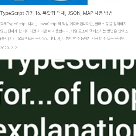
TypeScript 강좌 16. 복합형 객체, JSON, MAP 사용 방법
객체TypeScript 객체는 JavaScript의 핵심 데이터입니다만, 클래스 등을 정의하지
않고 편하게 한 데이터만 처리할 때 사용합니다. 배열 요소에 액세스하는 방법은 인덱스
(숫자)지만, 오브젝트는 문자열입니다. 키, 이름이 변수 등에서 사용할 수 있는 문자만으
로 구성되었다면, 이름(문자열)을 그대로 쓸 수 있습니다. 하지만, 공백이나 마이너스 등
2020. 2. 21.
을 포함하는 경우엔 큰따옴표나 작은따옴표로 묶어야 합니다. 또한, 키 이름에 변수를 쓴
다면 [ ]로 묶습니다. const key = 'favorite drink'; const smallAnimal = {
name: "작은동물", favorite: "작은옷", 'home town': "관악구 경찰서 있는 곳",
[key]: "스트링 제로"}; // 참조는 '..